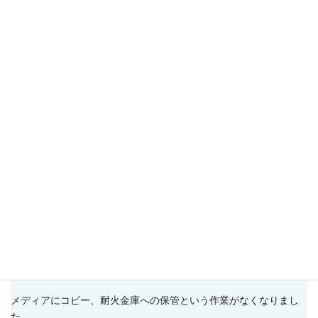
きました。
すべてのログをAWS S3に保管することにより、安く安心して運用
できるようになりました。
この構成になり、クライアントの台数が急に増加しても、スケー
ルアップが容易となりました。
メリット
BCP対策
操作ログの保管サーバがAWSに移行されたので、サーバのトラブ
ルや災害などによりログ消失の危険性がなくなりました。
運用
メディアにコピー、耐火金庫への保管という作業がなくなりまし
た。